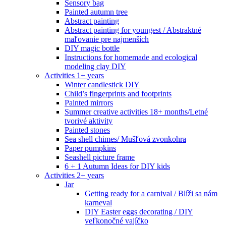
Sensory bag
Painted autumn tree
Abstract painting
Abstract painting for youngest / Abstraktné
maľovanie pre najmenších
DIY magic bottle
Instructions for homemade and ecological
modeling clay DIY
Activities 1+ years
Winter candlestick DIY
Child’s fingerprints and footprints
Painted mirrors
Summer creative activities 18+ months/Letné
tvorivé aktivity
Painted stones
Sea shell chimes/ Mušľová zvonkohra
Paper pumpkins
Seashell picture frame
6 + 1 Autumn Ideas for DIY kids
Activities 2+ years
Jar
Getting ready for a carnival / Blíži sa nám
karneval
DIY Easter eggs decorating / DIY
veľkonočné vajíčko