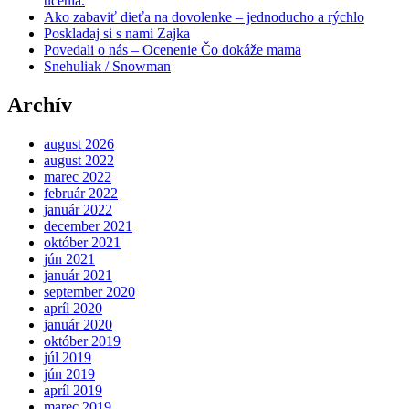
učenia.
Ako zabaviť dieťa na dovolenke – jednoducho a rýchlo
Poskladaj si s nami Zajka
Povedali o nás – Ocenenie Čo dokáže mama
Snehuliak / Snowman
Archív
august 2026
august 2022
marec 2022
február 2022
január 2022
december 2021
október 2021
jún 2021
január 2021
september 2020
apríl 2020
január 2020
október 2019
júl 2019
jún 2019
apríl 2019
marec 2019