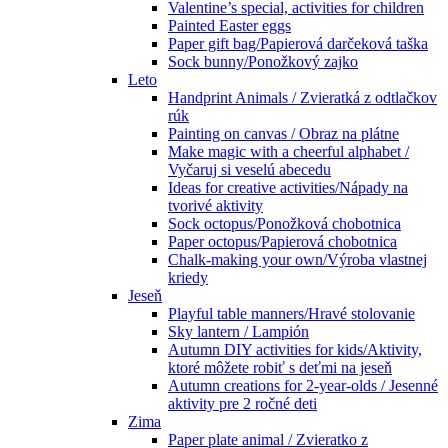
Valentine’s special, activities for children
Painted Easter eggs
Paper gift bag/Papierová darčeková taška
Sock bunny/Ponožkový zajko
Leto
Handprint Animals / Zvieratká z odtlačkov
rúk
Painting on canvas / Obraz na plátne
Make magic with a cheerful alphabet /
Vyčaruj si veselú abecedu
Ideas for creative activities/Nápady na
tvorivé aktivity
Sock octopus/Ponožková chobotnica
Paper octopus/Papierová chobotnica
Chalk-making your own/Výroba vlastnej
kriedy
Jeseň
Playful table manners/Hravé stolovanie
Sky lantern / Lampión
Autumn DIY activities for kids/Aktivity,
ktoré môžete robiť s deťmi na jeseň
Autumn creations for 2-year-olds / Jesenné
aktivity pre 2 ročné deti
Zima
Paper plate animal / Zvieratko z