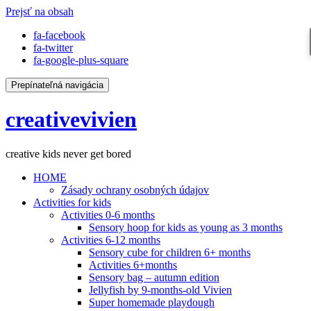
Prejsť na obsah
fa-facebook
fa-twitter
fa-google-plus-square
Prepínateľná navigácia
creativevivien
creative kids never get bored
HOME
Zásady ochrany osobných údajov
Activities for kids
Activities 0-6 months
Sensory hoop for kids as young as 3 months
Activities 6-12 months
Sensory cube for children 6+ months
Activities 6+months
Sensory bag – autumn edition
Jellyfish by 9-months-old Vivien
Super homemade playdough