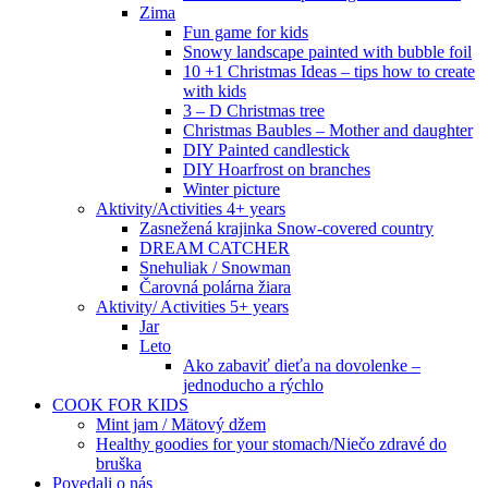
Zima
Fun game for kids
Snowy landscape painted with bubble foil
10 +1 Christmas Ideas – tips how to create
with kids
3 – D Christmas tree
Christmas Baubles – Mother and daughter
DIY Painted candlestick
DIY Hoarfrost on branches
Winter picture
Aktivity/Activities 4+ years
Zasnežená krajinka Snow-covered country
DREAM CATCHER
Snehuliak / Snowman
Čarovná polárna žiara
Aktivity/ Activities 5+ years
Jar
Leto
Ako zabaviť dieťa na dovolenke –
jednoducho a rýchlo
COOK FOR KIDS
Mint jam / Mätový džem
Healthy goodies for your stomach/Niečo zdravé do
bruška
Povedali o nás