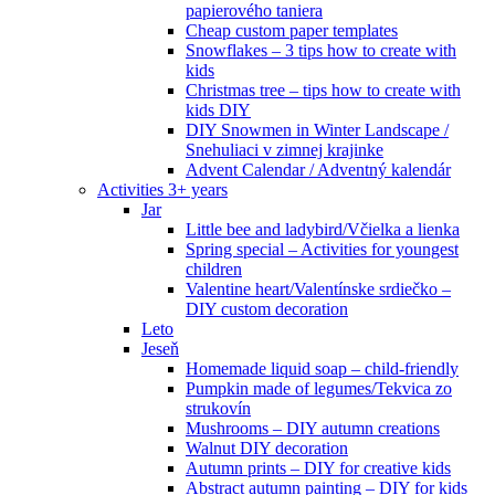
papierového taniera
Cheap custom paper templates
Snowflakes – 3 tips how to create with
kids
Christmas tree – tips how to create with
kids DIY
DIY Snowmen in Winter Landscape /
Snehuliaci v zimnej krajinke
Advent Calendar / Adventný kalendár
Activities 3+ years
Jar
Little bee and ladybird/Včielka a lienka
Spring special – Activities for youngest
children
Valentine heart/Valentínske srdiečko –
DIY custom decoration
Leto
Jeseň
Homemade liquid soap – child-friendly
Pumpkin made of legumes/Tekvica zo
strukovín
Mushrooms – DIY autumn creations
Walnut DIY decoration
Autumn prints – DIY for creative kids
Abstract autumn painting – DIY for kids