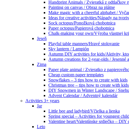
Handprint Animals / Zvieratká z odtlačkov 
Painting on canvas / Obraz na plátne
Make magic with a cheerful alphabet / Vyčar
Ideas for creative activities/Nápady na tvoriv
Sock octopus/Ponožková chobotnica
Paper octopus/Papierová chobotnica
Chalk-making your own/Výroba vlastnej kr
Jeseň
Playful table manners/Hravé stolovanie
Sky lantern / Lampión
Autumn DIY activities for kids/Aktivity, kto
Autumn creations for 2-year-olds / Jesenné ak
Zima
Paper plate animal / Zvieratko z papierového
Cheap custom paper templates
Snowflakes – 3 tips how to create with kids
Christmas tree – tips how to create with ki
DIY Snowmen in Winter Landscape / Snehuli
Advent Calendar / Adventný kalendár
Activities 3+ years
Jar
Little bee and ladybird/Včielka a lienka
Spring special – Activities for youngest chil
Valentine heart/Valentínske srdiečko – DIY
Leto