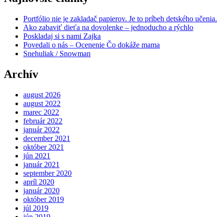
Portfólio nie je zakladač papierov. Je to príbeh detského učenia.
Ako zabaviť dieťa na dovolenke – jednoducho a rýchlo
Poskladaj si s nami Zajka
Povedali o nás – Ocenenie Čo dokáže mama
Snehuliak / Snowman
Archív
august 2026
august 2022
marec 2022
február 2022
január 2022
december 2021
október 2021
jún 2021
január 2021
september 2020
apríl 2020
január 2020
október 2019
júl 2019
jún 2019