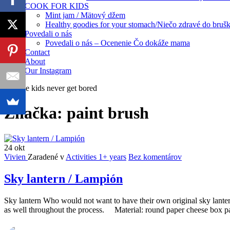
COOK FOR KIDS
Mint jam / Mätový džem
Healthy goodies for your stomach/Niečo zdravé do bruš
Povedali o nás
Povedali o nás – Ocenenie Čo dokáže mama
Contact
About
Our Instagram
creative kids never get bored
Značka:
paint brush
24
okt
Vivien
Zaradené v
Activities 1+ years
Bez komentárov
Sky lantern / Lampión
Sky lantern Who would not want to have their own original sky lantern?
as well throughout the process. Material: round paper cheese box pape