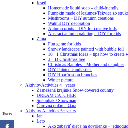
Jeseň
Homemade liquid soap – child-friendly
Pumpkin made of legumes/Tekvica zo struk
Mushrooms – DIY autumn creations
Walnut DIY decoration
Autumn prints – DIY for creative kids
Abstract autumn painting – DIY for kids
Zima
Fun game for kids
Snowy landscape painted with bubble foil
10 +1 Christmas Ideas – tips how to create w
3 – D Christmas tree
Christmas Baubles – Mother and daughter
DIY Painted candlestick
DIY Hoarfrost on branches
Winter picture
Aktivity/Activities 4+ years
Zasnežená krajinka Snow-covered country
DREAM CATCHER
Snehuliak / Snowman
Čarovná polárna žiara
Aktivity/ Activities 5+ years
Shares
Jar
Leto
Ako zabaviť dieťa na dovolenke – jednoduc