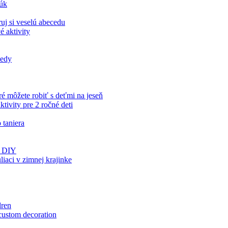
rúk
uj si veselú abecedu
é aktivity
iedy
ré môžete robiť s deťmi na jeseň
tivity pre 2 ročné deti
 taniera
ds DIY
aci v zimnej krajinke
dren
 custom decoration