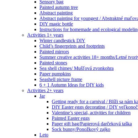
Sensory bag
Painted autumn tree
Abstract painting
Abstract painting for youngest / Abstraktné maľov
DIY magic bottle
Instructions for homemade and ecological modeli
Activities 1+ years
Winter candlestick DIY
Child’s fingerprints and footprints
Painted mirrors
Summer creative activities 18+ months/Letné tvoriv
Painted stones
Sea shell chimes/ Mušľová zvonkohra
Paper pumpkins
Seashell picture frame
6 + 1 Autumn Ideas for DIY kids
Activities 2+ years
Jar
Getting ready for a carnival / Blíži sa nám k
DIY Easter eggs decorating / DIY veľkonoč
Valentine’s special, activities for children
Painted Easter eggs
Paper gift bag/Papierová darčeková taška
Sock bunny/Ponožkový zajko
Leto