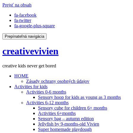
Prejsť na obsah
fa-facebook
fa-twitter
fa-google-plus-square
Prepínateľná navigácia
creativevivien
creative kids never get bored
HOME
Zásady ochrany osobných údajov
Activities for kids
Activities 0-6 months
Sensory hoop for kids as young as 3 months
Activities 6-12 months
Sensory cube for children 6+ months
Activities 6+months
Sensory bag – autumn edition
Jellyfish by 9-months-old Vivien
Super homemade playdough