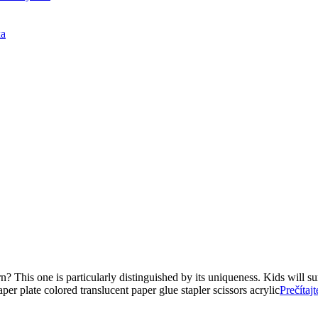
ka
 This one is particularly distinguished by its uniqueness. Kids will su
r plate colored translucent paper glue stapler scissors acrylic
Prečítaj