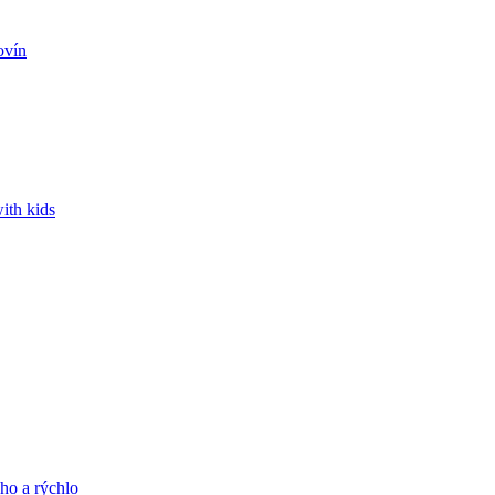
ovín
ith kids
ho a rýchlo