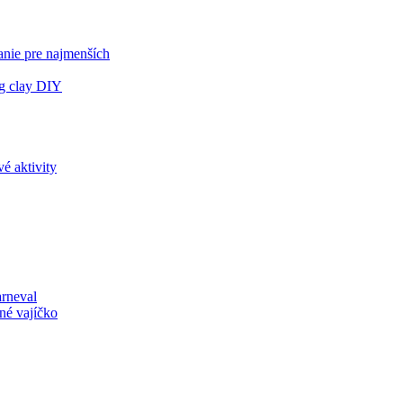
anie pre najmenších
ng clay DIY
é aktivity
arneval
né vajíčko