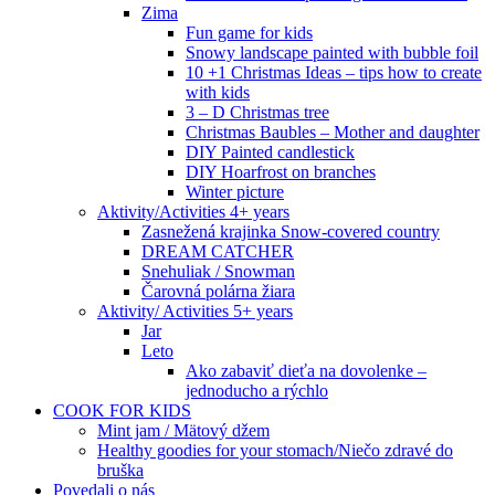
Zima
Fun game for kids
Snowy landscape painted with bubble foil
10 +1 Christmas Ideas – tips how to create
with kids
3 – D Christmas tree
Christmas Baubles – Mother and daughter
DIY Painted candlestick
DIY Hoarfrost on branches
Winter picture
Aktivity/Activities 4+ years
Zasnežená krajinka Snow-covered country
DREAM CATCHER
Snehuliak / Snowman
Čarovná polárna žiara
Aktivity/ Activities 5+ years
Jar
Leto
Ako zabaviť dieťa na dovolenke –
jednoducho a rýchlo
COOK FOR KIDS
Mint jam / Mätový džem
Healthy goodies for your stomach/Niečo zdravé do
bruška
Povedali o nás