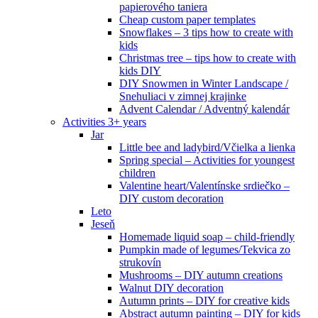
papierového taniera
Cheap custom paper templates
Snowflakes – 3 tips how to create with
kids
Christmas tree – tips how to create with
kids DIY
DIY Snowmen in Winter Landscape /
Snehuliaci v zimnej krajinke
Advent Calendar / Adventný kalendár
Activities 3+ years
Jar
Little bee and ladybird/Včielka a lienka
Spring special – Activities for youngest
children
Valentine heart/Valentínske srdiečko –
DIY custom decoration
Leto
Jeseň
Homemade liquid soap – child-friendly
Pumpkin made of legumes/Tekvica zo
strukovín
Mushrooms – DIY autumn creations
Walnut DIY decoration
Autumn prints – DIY for creative kids
Abstract autumn painting – DIY for kids