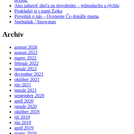
učenia.
Ako zabaviť dieťa na dovolenke – jednoducho a rýchlo
Poskladaj si s nami Zajka
Povedali o nás – Ocenenie Čo dokáže mama
Snehuliak / Snowman
Archív
august 2026
august 2022
marec 2022
február 2022
január 2022
december 2021
október 2021
jún 2021
január 2021
september 2020
apríl 2020
január 2020
október 2019
júl 2019
jún 2019
apríl 2019
marec 2019