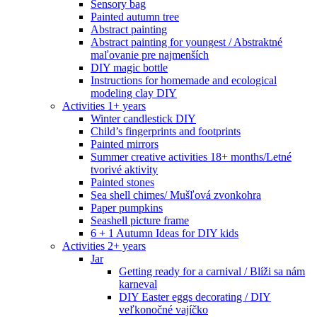
Sensory bag
Painted autumn tree
Abstract painting
Abstract painting for youngest / Abstraktné
maľovanie pre najmenších
DIY magic bottle
Instructions for homemade and ecological
modeling clay DIY
Activities 1+ years
Winter candlestick DIY
Child’s fingerprints and footprints
Painted mirrors
Summer creative activities 18+ months/Letné
tvorivé aktivity
Painted stones
Sea shell chimes/ Mušľová zvonkohra
Paper pumpkins
Seashell picture frame
6 + 1 Autumn Ideas for DIY kids
Activities 2+ years
Jar
Getting ready for a carnival / Blíži sa nám
karneval
DIY Easter eggs decorating / DIY
veľkonočné vajíčko