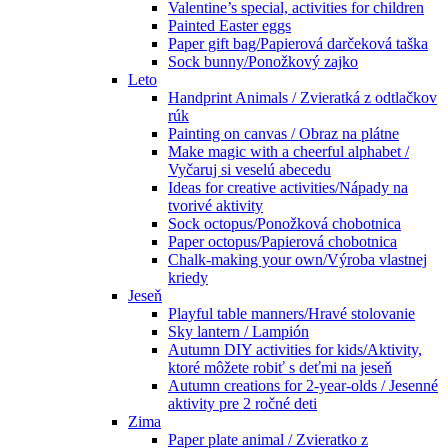
Valentine’s special, activities for children
Painted Easter eggs
Paper gift bag/Papierová darčeková taška
Sock bunny/Ponožkový zajko
Leto
Handprint Animals / Zvieratká z odtlačkov
rúk
Painting on canvas / Obraz na plátne
Make magic with a cheerful alphabet /
Vyčaruj si veselú abecedu
Ideas for creative activities/Nápady na
tvorivé aktivity
Sock octopus/Ponožková chobotnica
Paper octopus/Papierová chobotnica
Chalk-making your own/Výroba vlastnej
kriedy
Jeseň
Playful table manners/Hravé stolovanie
Sky lantern / Lampión
Autumn DIY activities for kids/Aktivity,
ktoré môžete robiť s deťmi na jeseň
Autumn creations for 2-year-olds / Jesenné
aktivity pre 2 ročné deti
Zima
Paper plate animal / Zvieratko z