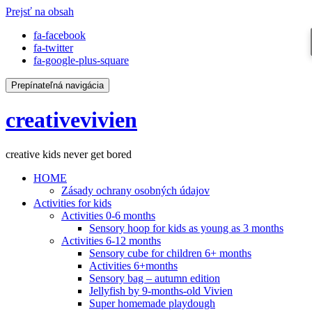
Prejsť na obsah
fa-facebook
fa-twitter
fa-google-plus-square
Prepínateľná navigácia
creativevivien
creative kids never get bored
HOME
Zásady ochrany osobných údajov
Activities for kids
Activities 0-6 months
Sensory hoop for kids as young as 3 months
Activities 6-12 months
Sensory cube for children 6+ months
Activities 6+months
Sensory bag – autumn edition
Jellyfish by 9-months-old Vivien
Super homemade playdough