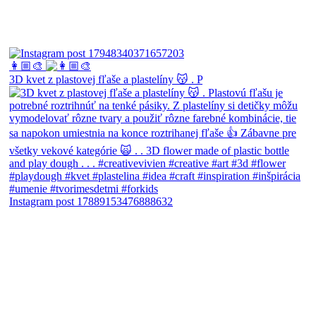
👩🏼‍🎨
3D kvet z plastovej fľaše a plastelíny 😽 . P
Instagram post 17889153476888632