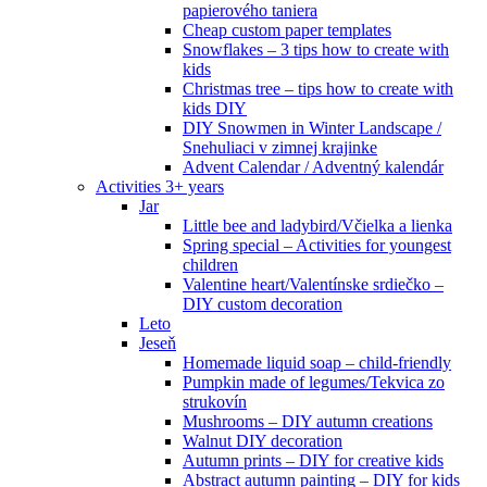
papierového taniera
Cheap custom paper templates
Snowflakes – 3 tips how to create with
kids
Christmas tree – tips how to create with
kids DIY
DIY Snowmen in Winter Landscape /
Snehuliaci v zimnej krajinke
Advent Calendar / Adventný kalendár
Activities 3+ years
Jar
Little bee and ladybird/Včielka a lienka
Spring special – Activities for youngest
children
Valentine heart/Valentínske srdiečko –
DIY custom decoration
Leto
Jeseň
Homemade liquid soap – child-friendly
Pumpkin made of legumes/Tekvica zo
strukovín
Mushrooms – DIY autumn creations
Walnut DIY decoration
Autumn prints – DIY for creative kids
Abstract autumn painting – DIY for kids