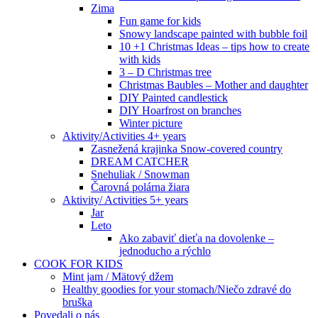
Zima
Fun game for kids
Snowy landscape painted with bubble foil
10 +1 Christmas Ideas – tips how to create
with kids
3 – D Christmas tree
Christmas Baubles – Mother and daughter
DIY Painted candlestick
DIY Hoarfrost on branches
Winter picture
Aktivity/Activities 4+ years
Zasnežená krajinka Snow-covered country
DREAM CATCHER
Snehuliak / Snowman
Čarovná polárna žiara
Aktivity/ Activities 5+ years
Jar
Leto
Ako zabaviť dieťa na dovolenke –
jednoducho a rýchlo
COOK FOR KIDS
Mint jam / Mätový džem
Healthy goodies for your stomach/Niečo zdravé do
bruška
Povedali o nás