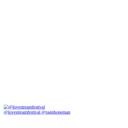
@lovestreamfestival @ragnboneman