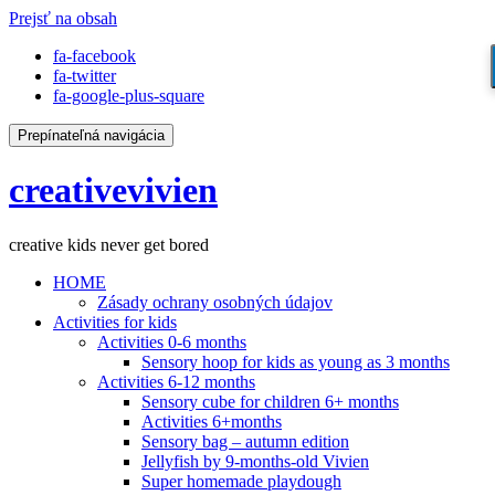
Prejsť na obsah
fa-facebook
fa-twitter
fa-google-plus-square
Prepínateľná navigácia
creativevivien
creative kids never get bored
HOME
Zásady ochrany osobných údajov
Activities for kids
Activities 0-6 months
Sensory hoop for kids as young as 3 months
Activities 6-12 months
Sensory cube for children 6+ months
Activities 6+months
Sensory bag – autumn edition
Jellyfish by 9-months-old Vivien
Super homemade playdough