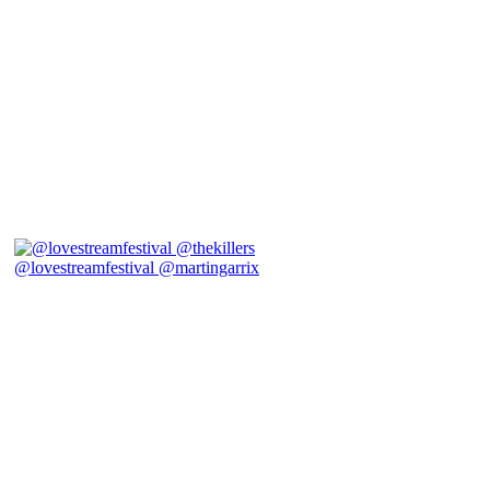
@lovestreamfestival @martingarrix