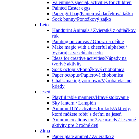
Valentine’s special, activities for children
Painted Easter eggs
Paper gift bag/Papierová darčeková taška
Sock bunny/Ponožkový zajko
Leto
Handprint Animals / Zvieratká z odtlačkov
rúk
Painting on canvas / Obraz na plátne
Make magic with a cheerful alphabet /
Vyčaruj si veselú abecedu
Ideas for creative activities/Nápady na
tvorivé aktivity
Sock octopus/Ponožková chobotnica
Paper octopus/Papierová chobotnica
Chalk-making your own/Výroba vlastnej
kriedy
Jeseň
Playful table manners/Hravé stolovanie
Sky lantern / Lampión
Autumn DIY activities for kids/Aktivity,
ktoré môžete robiť s deťmi na jeseň
Autumn creations for 2-year-olds / Jesenné
aktivity pre 2 ročné deti
Zima
Paper plate animal / Zvieratko z