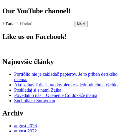
Our YouTube channel!
Hľadať:
Like us on Facebook!
Najnovšie články
Portfólio nie je zakladač papierov. Je to príbeh detského
učenia.
Ako zabaviť dieťa na dovolenke – jednoducho a rýchlo
Poskladaj si s nami Zajka
Povedali o nás – Ocenenie Čo dokáže mama
Snehuliak / Snowman
Archív
august 2026
august 2022