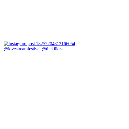
@lovestreamfestival @thekillers