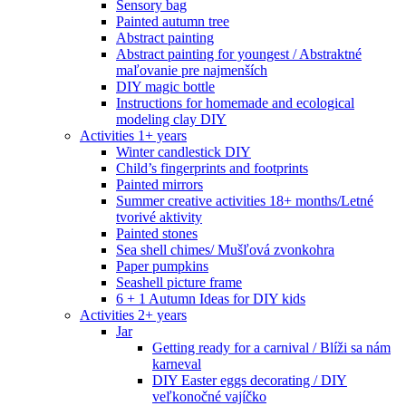
Sensory bag
Painted autumn tree
Abstract painting
Abstract painting for youngest / Abstraktné
maľovanie pre najmenších
DIY magic bottle
Instructions for homemade and ecological
modeling clay DIY
Activities 1+ years
Winter candlestick DIY
Child’s fingerprints and footprints
Painted mirrors
Summer creative activities 18+ months/Letné
tvorivé aktivity
Painted stones
Sea shell chimes/ Mušľová zvonkohra
Paper pumpkins
Seashell picture frame
6 + 1 Autumn Ideas for DIY kids
Activities 2+ years
Jar
Getting ready for a carnival / Blíži sa nám
karneval
DIY Easter eggs decorating / DIY
veľkonočné vajíčko