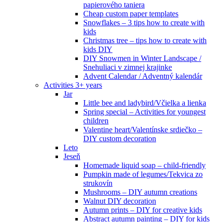
papierového taniera
Cheap custom paper templates
Snowflakes – 3 tips how to create with
kids
Christmas tree – tips how to create with
kids DIY
DIY Snowmen in Winter Landscape /
Snehuliaci v zimnej krajinke
Advent Calendar / Adventný kalendár
Activities 3+ years
Jar
Little bee and ladybird/Včielka a lienka
Spring special – Activities for youngest
children
Valentine heart/Valentínske srdiečko –
DIY custom decoration
Leto
Jeseň
Homemade liquid soap – child-friendly
Pumpkin made of legumes/Tekvica zo
strukovín
Mushrooms – DIY autumn creations
Walnut DIY decoration
Autumn prints – DIY for creative kids
Abstract autumn painting – DIY for kids