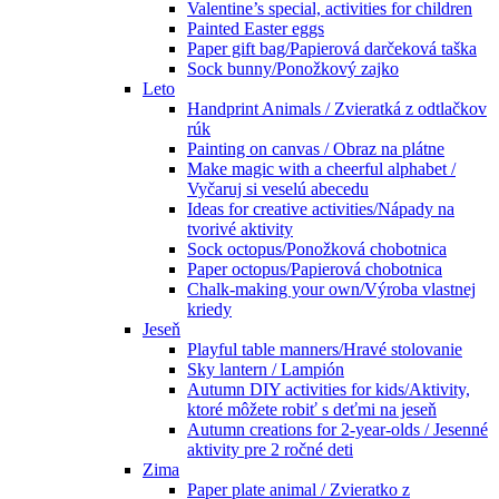
Valentine’s special, activities for children
Painted Easter eggs
Paper gift bag/Papierová darčeková taška
Sock bunny/Ponožkový zajko
Leto
Handprint Animals / Zvieratká z odtlačkov
rúk
Painting on canvas / Obraz na plátne
Make magic with a cheerful alphabet /
Vyčaruj si veselú abecedu
Ideas for creative activities/Nápady na
tvorivé aktivity
Sock octopus/Ponožková chobotnica
Paper octopus/Papierová chobotnica
Chalk-making your own/Výroba vlastnej
kriedy
Jeseň
Playful table manners/Hravé stolovanie
Sky lantern / Lampión
Autumn DIY activities for kids/Aktivity,
ktoré môžete robiť s deťmi na jeseň
Autumn creations for 2-year-olds / Jesenné
aktivity pre 2 ročné deti
Zima
Paper plate animal / Zvieratko z