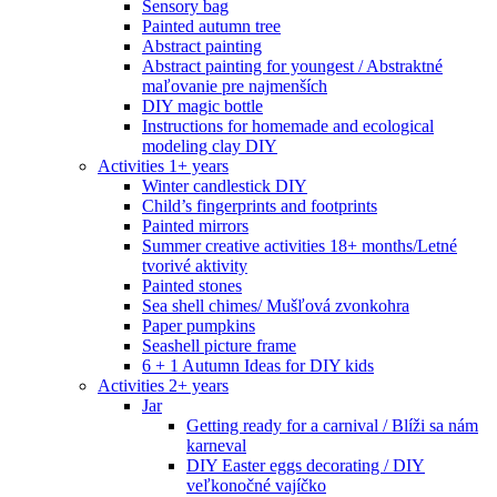
Sensory bag
Painted autumn tree
Abstract painting
Abstract painting for youngest / Abstraktné
maľovanie pre najmenších
DIY magic bottle
Instructions for homemade and ecological
modeling clay DIY
Activities 1+ years
Winter candlestick DIY
Child’s fingerprints and footprints
Painted mirrors
Summer creative activities 18+ months/Letné
tvorivé aktivity
Painted stones
Sea shell chimes/ Mušľová zvonkohra
Paper pumpkins
Seashell picture frame
6 + 1 Autumn Ideas for DIY kids
Activities 2+ years
Jar
Getting ready for a carnival / Blíži sa nám
karneval
DIY Easter eggs decorating / DIY
veľkonočné vajíčko