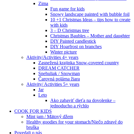
Zima
Fun game for kids
Snowy landscape painted with bubble foil
10 +1 Christmas Ideas – tips how to create
with kids
3 – D Christmas tree
Christmas Baubles – Mother and daughter
DIY Painted candlestick
DIY Hoarfrost on branches
Winter picture
Aktivity/Activities 4+ years
Zasnežená krajinka Snow-covered country
DREAM CATCHER
Snehuliak / Snowman
Čarovná polárna žiara
Aktivity/ Activities 5+ years
Jar
Leto
Ako zabaviť dieťa na dovolenke –
jednoducho a rýchlo
COOK FOR KIDS
Mint jam / Mätový džem
Healthy goodies for your stomach/Niečo zdravé do
bruška
Povedali o nás