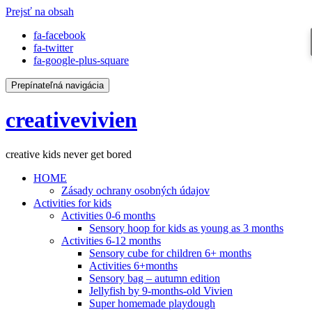
Prejsť na obsah
fa-facebook
fa-twitter
fa-google-plus-square
Prepínateľná navigácia
creativevivien
creative kids never get bored
HOME
Zásady ochrany osobných údajov
Activities for kids
Activities 0-6 months
Sensory hoop for kids as young as 3 months
Activities 6-12 months
Sensory cube for children 6+ months
Activities 6+months
Sensory bag – autumn edition
Jellyfish by 9-months-old Vivien
Super homemade playdough