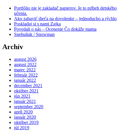
Portfólio nie je zakladač papierov. Je to príbeh detského
učenia.
Ako zabaviť dieťa na dovolenke – jednoducho a rýchlo
Poskladaj si s nami Zajka
Povedali o nás – Ocenenie Čo dokáže mama
Snehuliak / Snowman
Archív
august 2026
august 2022
marec 2022
február 2022
január 2022
december 2021
október 2021
jún 2021
január 2021
september 2020
apríl 2020
január 2020
október 2019
júl 2019