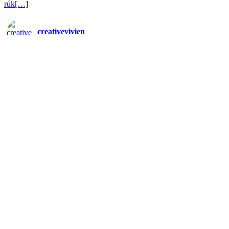
rúk
[…]
creativevivien